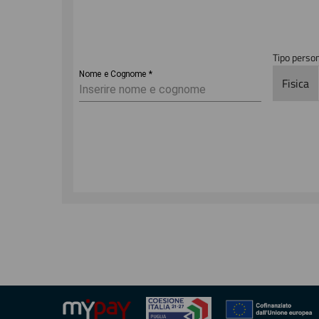
Tipo perso
Nome e Cognome
*
Fisica
Anagrafica
Email