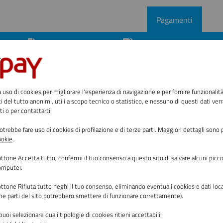
Pagamenti
enti
Avvisi di pagamento
Altre tipologie di pagam
 uso di cookies per migliorare l'esperienza di navigazione e per fornire funzionalit
ento
ati del tutto anonimi, utili a scopo tecnico o statistico, e nessuno di questi dati verr
ti o per contattarti.
il pagamento, compila i campi richiesti, che saranno utilizzat
trebbe fare uso di cookies di profilazione e di terze parti. Maggiori dettagli sono 
ookie
.
bottone
Accetta tutto
,
confermi il tuo consenso a questo sito di salvare alcuni piccol
computer.
Comune di Andria
bottone
Rifiuta tutto
neghi il tuo consenso, eliminando eventuali cookies e dati loc
une parti del sito potrebbero smettere di funzionare correttamente).
upazione piazzole per soggiorno vacanze da p
 puoi selezionare quali tipologie di cookies ritieni accettabili: