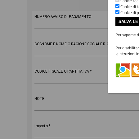
Cookie tecn
Cookie di t
Cookie di p
Importo
NUMERO AVVISO DI PAGAMENTO
SALVA LE
Per saperne di
COGNOME E NOME O RAGIONE SOCIALE RICHIEDENTE
*
Per disabilita
le istruzioni i
CODICE FISCALE O PARTITA IVA
*
NOTE
Importo
*