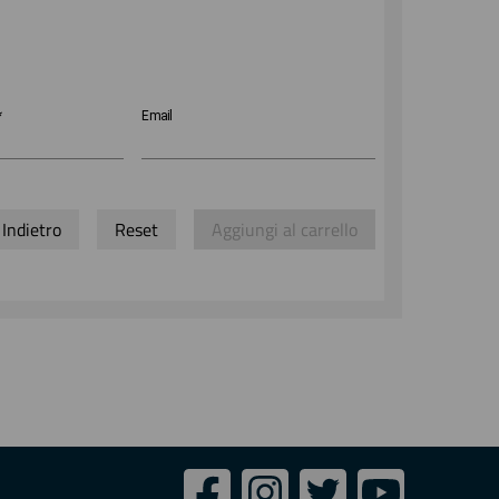
*
Email
Indietro
Reset
Aggiungi al carrello
Seguici
Facebook
Instagram
Twitter
Youtube