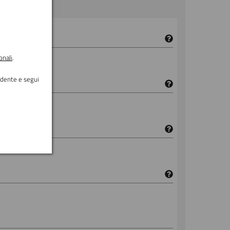
onali
.
ondente e segui