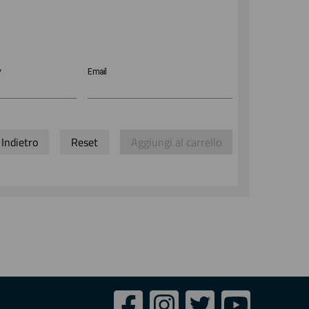
*
Email
Indietro
Reset
Aggiungi al carrello
Seguici
Facebook
Instagram
Twitter
Youtube