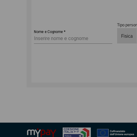
Tipo perso
Nome e Cognome
*
Fisica
Anagrafica
Email