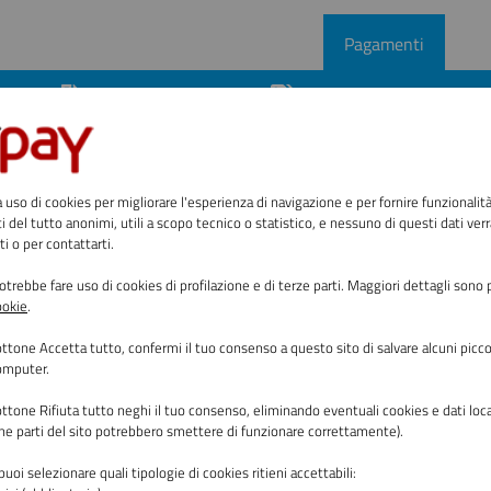
Pagamenti
enti
Avvisi di pagamento
Altre tipologie di pagam
 uso di cookies per migliorare l'esperienza di navigazione e per fornire funzionalit
ento
ati del tutto anonimi, utili a scopo tecnico o statistico, e nessuno di questi dati verr
ti o per contattarti.
il pagamento, compila i campi richiesti, che saranno utilizzat
trebbe fare uso di cookies di profilazione e di terze parti. Maggiori dettagli sono 
ookie
.
bottone
Accetta tutto
,
confermi il tuo consenso a questo sito di salvare alcuni piccol
computer.
Comune di Andria
bottone
Rifiuta tutto
neghi il tuo consenso, eliminando eventuali cookies e dati loc
une parti del sito potrebbero smettere di funzionare correttamente).
e per accedere all’infrastruttura che ospita u
 puoi selezionare quali tipologie di cookies ritieni accettabili: