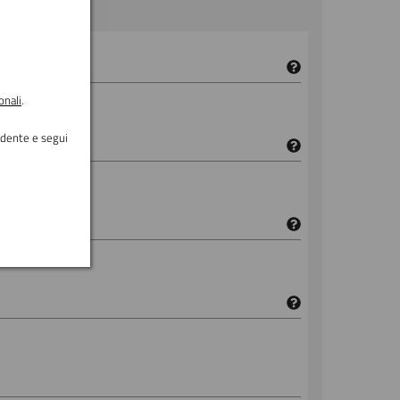
onali
.
ondente e segui