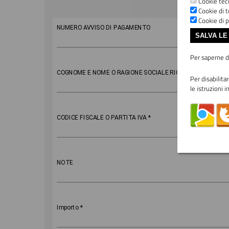
Cookie tecn
Cookie di t
Cookie di p
Importo
NUMERO AVVISO DI PAGAMENTO
SALVA LE
Per saperne di
COGNOME E NOME O RAGIONE SOCIALE RICHIEDENTE
*
Per disabilita
le istruzioni i
CODICE FISCALE O PARTITA IVA
*
NOTE
Importo
*