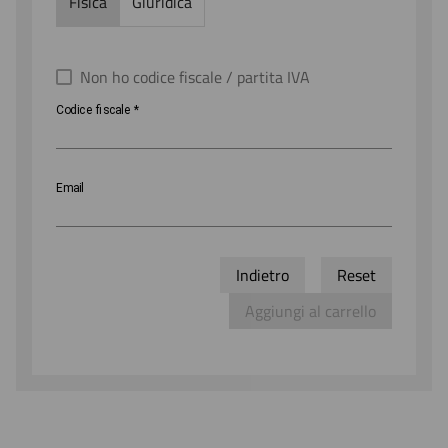
Fisica
Giuridica
Anagrafica
Email
Non ho codice fiscale / partita IVA
Codice
Codice fiscale
*
fiscale
Email
Indietro
Reset
Aggiungi al carrello