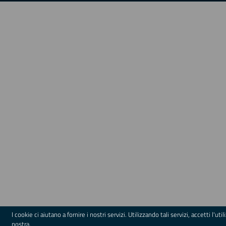
Accedi
all'area
personale
Inserire
cognome
e
nome
se
persona
fisica
o
Ragione
sociale
se
titolare
partita
IVA,
massimo
100
I cookie ci aiutano a fornire i nostri servizi. Utilizzando tali servizi, accetti l'ut
nostra.