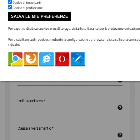
Cookie di terze parti
Pagamento Dovuto: Rimborso spese
Cookie di profilazione
aree mercatali
SALVA LE MIE PREFERENZE
Per saperne di più su cookies e localStorage, visita il sito
Garante per la protezione dei dati pe
Per disabilitare tutti i cookies mediante la configurazione del browser, clicca sull'icona corrisp
Importo
indicate:
Cognome e nome/Ragione sociale
*
Codice fiscale/Partita IVA
*
Indicazioni area
*
Causale versamento
*