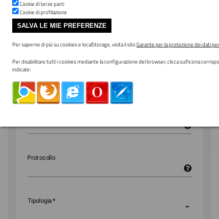
Cookie di terze parti
Pagamento Dovuto: SUE Accesso
Cookie di profilazione
agli atti
SALVA LE MIE PREFERENZE
Per saperne di più su cookies e localStorage, visita il sito
Garante per la protezione dei dati pe
Per disabilitare tutti i cookies mediante la configurazione del browser, clicca sull'icona corrisp
Importo
indicate:
Nome
*
Cognome
*
Protocollo
Tipologia
*