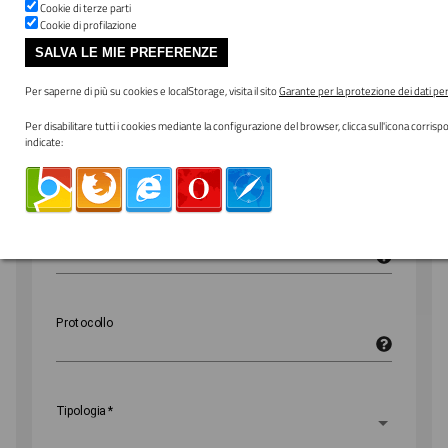
Cookie di terze parti
Pagamento Dovuto: SUE Diritti di
Cookie di profilazione
segreteria
SALVA LE MIE PREFERENZE
Per saperne di più su cookies e localStorage, visita il sito
Garante per la protezione dei dati pe
Per disabilitare tutti i cookies mediante la configurazione del browser, clicca sull'icona corrisp
Importo
indicate:
Nome
*
Cognome
*
Protocollo
Tipologia
*