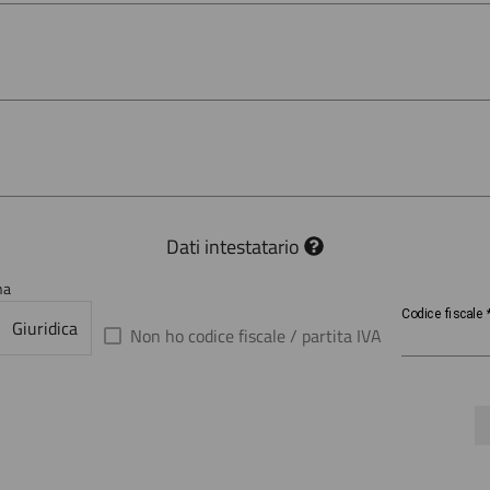
Dati intestatario
na
Codice
Codice fiscale
Giuridica
fiscale
Non ho codice fiscale / partita IVA