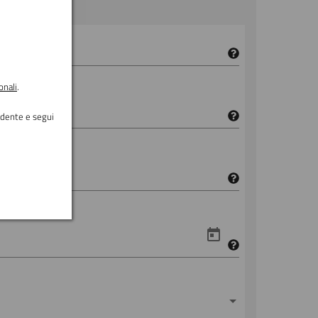
onali
.
ondente e segui