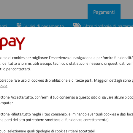
Pagamenti
enti
Avvisi di pagamento
Altre tipologie di pagam
ento
 uso di cookies per migliorare l'esperienza di navigazione e per fornire funzionalit
ati del tutto anonimi, utili a scopo tecnico o statistico, e nessuno di questi dati verr
ti o per contattarti.
il pagamento, compila i campi richiesti, che saranno utilizzat
trebbe fare uso di cookies di profilazione e di terze parti. Maggiori dettagli sono 
ookie
.
bottone
Accetta tutto
,
confermi il tuo consenso a questo sito di salvare alcuni piccol
Comune di Taurisano
computer.
bottone
Rifiuta tutto
neghi il tuo consenso, eliminando eventuali cookies e dati loc
une parti del sito potrebbero smettere di funzionare correttamente).
Pagamento Dovuto: SUE Diritti di segreteria
 puoi selezionare quali tipologie di cookies ritieni accettabili: