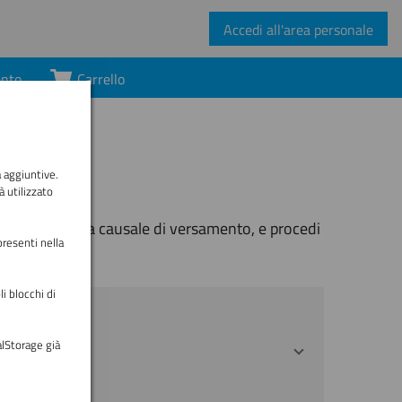
Accedi all'area personale
ento
Carrello
à aggiuntive.
à utilizzato
i per comporre la causale di versamento, e procedi
presenti nella
i blocchi di
alStorage già