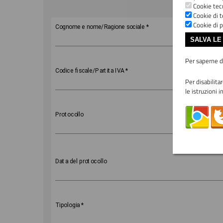
Cookie tecn
Cookie di t
Importo
Cookie di p
Cognome e nome/Ragione sociale
*
SALVA LE
Per saperne di
Codice fiscale/Partita IVA
*
Per disabilita
le istruzioni i
Protocollo
Data
Data del protocollo
del
protocollo
Tipologia
*