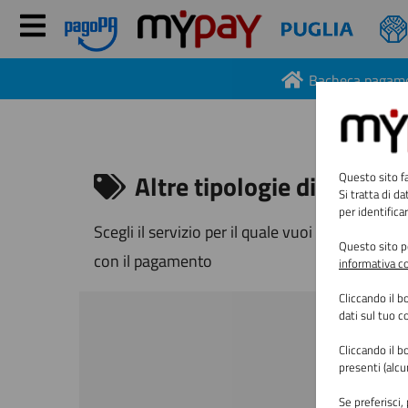
Bacheca pagam
Altre tipologie di pagam
Questo sito fa
Si tratta di d
per identificar
Scegli
il servizio per il quale vuoi effettuare 
Questo sito po
con il pagamento
informativa c
Cliccando il 
dati sul tuo 
Cliccando il 
presenti (alc
Se preferisci,