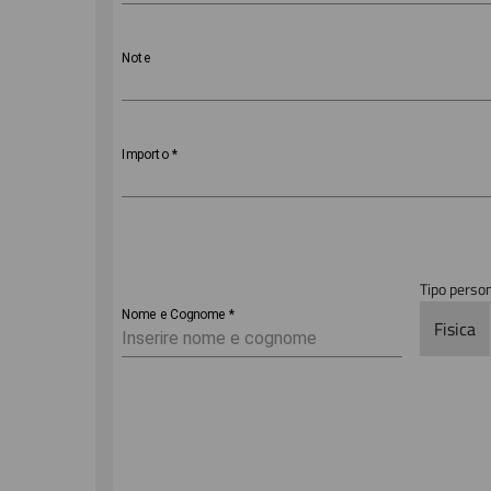
Note
Importo
*
Tipo perso
Nome e Cognome
*
Fisica
Anagrafica
Email